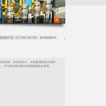
1
2
3
4
5
燃烧控制产品
>
EC7800/ RM7800 - 系列燃烧程序
本燃烧安全控制，含自动点火、火焰监测及熄火保护。
7890A，可与有自检功能火焰探测器配合使用。