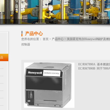
产品中心
您所在的位置：
首页
>
产品中心
>
美国霍尼韦尔Honeywell锅炉及
控制器
产品
EC/RM7890A 基
EC/RM7890B 同于